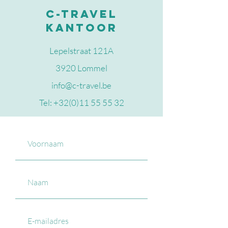
C-travel
kantoor
Lepelstraat 121A
3920 Lommel
info@c-travel.be
Tel: +32(0)11 55 55 32