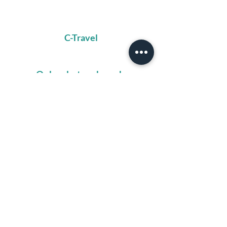
C-Travel
Ook gebeten door de
reismicrobe?
Schrijf je dan snel in op onze nieuwsbrief
en wordt maandelijks geprikkeld met de
leukste weetjes en tips voor jouw
volgende avontuur!
Schrijf me in